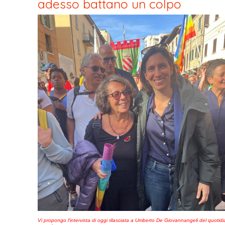
adesso battano un colpo
Vi propongo l'intervista di oggi rilasciata a Umberto De Giovannangeli del quotid